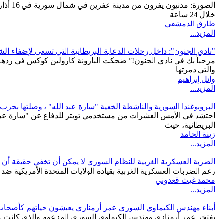
خلال 24 ساعة
طارق الدمشقي
المزيد...
"نادي الجنون": داخل رحلات الدعاية البريطانية التي تسعى لإضفاء الش
مرحباً بك في نادي الجنون!” ضحكت البارونة كارولين كوكس في ردهة 
والتي دمرتها
وائل إبراهيم
المزيد...
البروبوغندا السورية والناشطة الخفية "سارة عبد الله" ، وصلتها بحزب ا
احتشد في الأمس العشرات من مستخدمي تويتر للدفاع عن "سارة عبد ال
البريطانية، حيث
زينة الحامد
المزيد...
الضربة العسكرية الغربية للنظام السوري لا يمكن أن تخفي حقيقة أن 
رغم الضربات العسكرية الغربية بقيادة الولايات المتحدة الأمريكية ضد 
محمد غيث قعدوني
المزيد...
أبناء مهندس الكيماوي السوري عمر أرمنازي يعيشون حياتهم كأصحاب 
يفتخر عمر أرمنازي مهندس الكيماوي السوري المزعوم والذي كانت منشآت