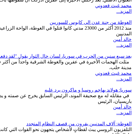
محمد غيث قعدوني
المزيد...
الغوطة من جنة عدن الى كابوس للسوريين
منذ 2012 أكثر من 23000 مدني كانوا قتلوا في الغ
المدنيين
خالد أمين
المزيد...
بعد سبع سنين من الحرب في سوريا، لسان حال الثوار يقول "لقد دفعنا ثمنا
مدينة حلب،
محمد غيث قعدوني
المزيد...
سوريا: هولاند يهاجم روسيا و ماكرون يرد عليه
في مقابله له مع صحيفة الموند، الرئيس السابق يخرج عن صمته و يدع
باريسيان، الرئيس
خالد أمين
المزيد...
الغوطة: آلاف المدنيين يفرون من قصف النظام المتجدد
التلفزيون الروسي يبث لقطاتٍ لأشخاص يتجهون نحو القوات التي كانت