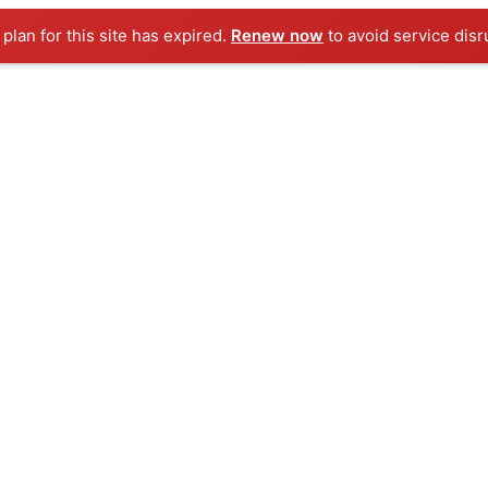
Renew now
to avoid service disru