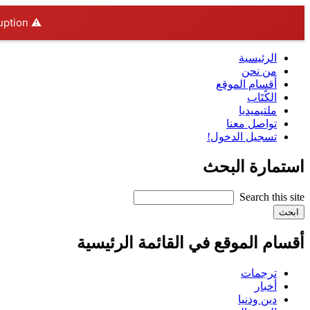
ption.
⚠️ Hosting plan for this site has expired.
الرئيسية
من نحن
أقسام الموقع
الكًتَاب
ملتيميديا
تواصل معنا
تسجيل الدخول!
استمارة البحث
أقسام الموقع في القائمة الرئيسية
ترجمات
أخبار
دين ودنيا