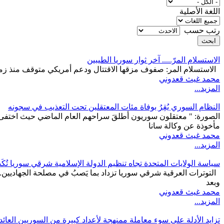
اللغة الأصلية
‏رتب حسب ‏
الاستسلام المرّ..... آخر ثوار سوريا الطيبين
الاستسلام المر: صفوف مزقها الاقتتال ودعم أمريكي متوقف منذ زمن وقا
محمد غيث قعدوني
المزيد...
النظام السوري يُقِرُ بوفاة مئات المعتقلين تحت التعذيب في سجونه
الصورة: " معتقلون سوريون أطلقَ سراحهم العام الماضي حيث اختفى 
مأخوذة عن وكالة سانا
محمد غيث قعدوني
المزيد...
سياسة الولايات المتحدة تجاه تنظيم الدولة الإسلامية شرقي سوريا تُ
التوترات العرقية شرقي سوريا تزداد بما يَصبُ في مصلحة الجهاديين. 
وبعد
محمد غيث قعدوني
المزيد...
تزايد الأدلة على سوء معاملة ممنهجة لأعداد كبيرة من السوريين العائد