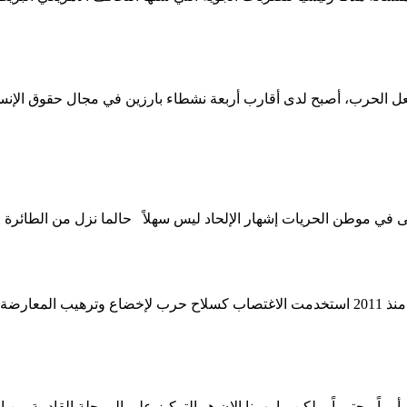
 في موطن الحريات إشهار الإلحاد ليس سهلاً حالما نزل من الطائرة في عط
يخبر العديد من المسؤولين والضباط السابقين للنظام كيف أن دمشق منذ 2011 استخدمت الاغتصاب
راً محتوماً، ولكن ما يهمنا الان هو التركيز على المرحلة القادمة من ا