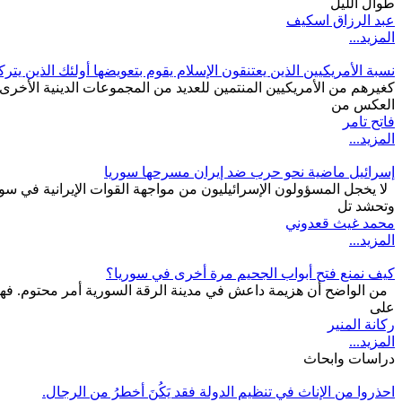
طوال الليل
عبد الرزاق اسكيف
المزيد...
نسبة الأمريكيين الذين يعتنقون الإسلام يقوم بتعويضها أولئك الذين يترك
كغيرهم من الأمريكيين المنتمين للعديد من المجموعات الدينية الأخرى
العكس من
فاتح تامر
المزيد...
إسرائيل ماضية نحو حرب ضد إيران مسرحها سوريا
لا يخجل المسؤولون الإسرائيليون من مواجهة القوات الإيرانية في س
وتحشد تل
محمد غيث قعدوني
المزيد...
كيف نمنع فتح أبواب الجحيم مرة أخرى في سوريا؟
من الواضح أن هزيمة داعش في مدينة الرقة السورية أمر محتوم. فها هي
على
ركانة المنير
المزيد...
دراسات وابحاث
احذروا من الإناث في تنظيم الدولة فقد يَكُنَ أخطرُ من الرجال.