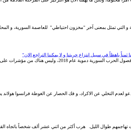
وطة، الواحة الزراعية و التي تمثل بمعنى آخر "مخزون احتياطي" للعاصمة السور
ً باهظاً في سبيل انتزاع حريتنا و لا يمكننا التراجع الان"
مثلت الهجمات الأخيرة في عفرين والغوطة الشرقية واحداً من أك
و لعدم التخلي عن الاكراد، و فك الحصار عن الغوطة فرانسوا هولاند 
 تهاجمهم طوال الليل. هرب أكثر من اثني عشر ألف شخصاً باتجاه الق