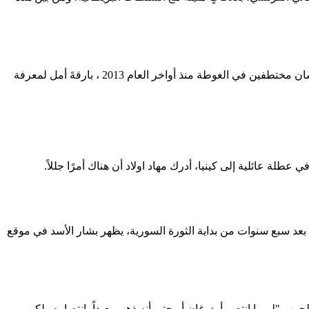
مع تحول جبهات القتال مؤخراً في غوطة دمشق الشرقية المدمرة بفعل الحرب، أصبح لدى أقارب أربعة نشطاء بارزين في مجال حقوق الإنسان مختطفين في الغوطة منذ أواخر العام 2013 ، بارقةَ أمل لمعرفة
لة عائلية إلى كينيا، أدرك مهاد اولاد أن هناك أمرًا جللاً.
 كسلاح حرب لإخضاع وترهيب المعارضة بعد سبع سنوات من بداية الثورة السورية، يظهر بشار الأسد في موقع
لحرب "لربما انتصر أردوغان أو حتى أنه ذهب بعيداً بانتصاره ولكن