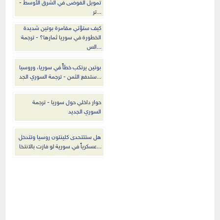
تمويل الفوضى في الشرق الأوسط -
تر...
كيف ستؤتي مقامرة بوتين شديدة
الخطورة في سوريا ثمارها؟ - ترجمة
الس...
بوتين يرتكب خطأً في سوريا، وروسيا
ستدفع الثمن - ترجمة السوري الجد...
حوار داخلي حول سوريا - ترجمة
السوري الجديد
هل ستتتحدى كلينتون روسيا وتتدخل
عسكرياً في سورية لو فازت بالانتخا...