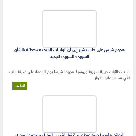
هجوم شرس على حلب يشير إلى أن الولايات المتحدة مخطئة بالشأن
السوري- السوري الجديد
شنت طائرات حربية سورية وروسية هجوماً شرساً يوم الجمعة على مدينة حلب
التي يسيطر عليها الثوار،
المزيد..
التطرّف؛ أوباما صنع ورطة سيوّرثها للرئيس المقبل - ترجمة السوري