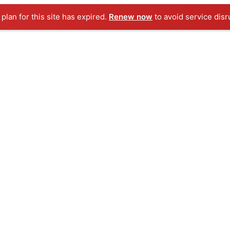
Renew now
to avoid service disru