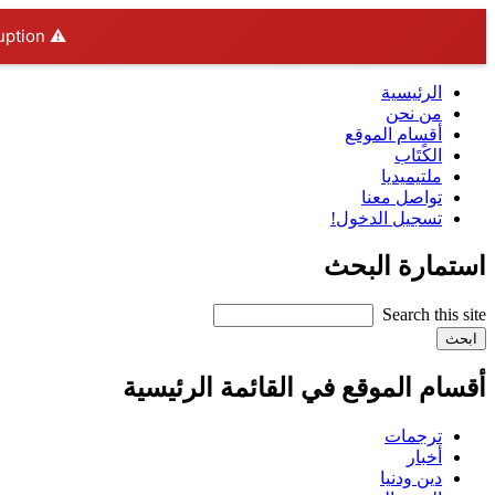
ption.
⚠️ Hosting plan for this site has expired.
الرئيسية
من نحن
أقسام الموقع
الكًتَاب
ملتيميديا
تواصل معنا
تسجيل الدخول!
استمارة البحث
أقسام الموقع في القائمة الرئيسية
ترجمات
أخبار
دين ودنيا