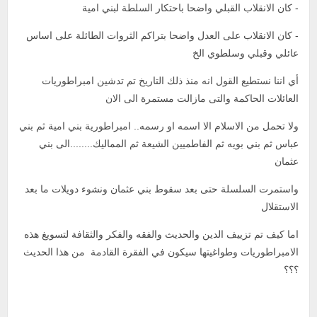
- كان الانقلاب القبلي واضحا باحتكار السلطة لبني امية
- كان الانقلاب على العدل واضحا بتراكم الثروات الطائلة على اساس
عائلي وقبلي وسلطوي الخ
أي اننا نستطيع القول انه منذ ذلك التاريخ تم تدشين امبراطوريات
العائلات الحاكمة والتى مازالت مستمرة الى الان
ولا تحمل من الاسلام الا اسمه او رسمه.. امبراطورية بني امية ثم بني
عباس ثم بني بويه ثم الفاطميين الشيعة ثم المماليك........الى بني
عثمان
واستمرت السلسلة حتى بعد سقوط بني عثمان ونشوء دويلات ما بعد
الاستقلال
اما كيف تم تزييف الدين والحديث والفقه والفكر والثقافة لتسويغ هذه
الامبراطوريات وطواغيتها سيكون في الفقرة القادمة من هذا الحديث
؟؟؟