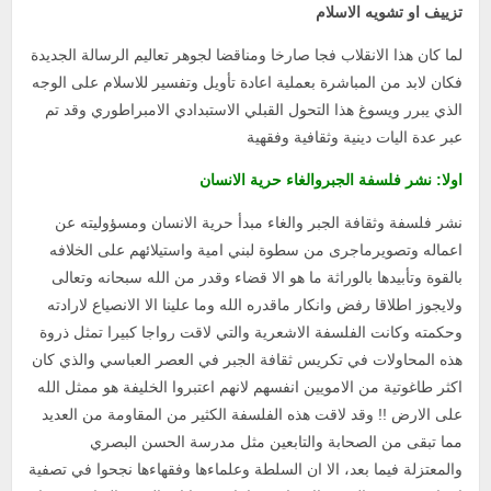
تزييف او تشويه الاسلام
لما كان هذا الانقلاب فجا صارخا ومناقضا لجوهر تعاليم الرسالة الجديدة
فكان لابد من المباشرة بعملية اعادة تأويل وتفسير للاسلام على الوجه
الذي يبرر ويسوغ هذا التحول القبلي الاستبدادي الامبراطوري وقد تم
عبر عدة اليات دينية وثقافية وفقهية
اولا: نشر فلسفة الجبروالغاء حرية الانسان
نشر فلسفة وثقافة الجبر والغاء مبدأ حرية الانسان ومسؤوليته عن
اعماله وتصويرماجرى من سطوة لبني امية واستيلائهم على الخلافه
بالقوة وتأبيدها بالوراثة ما هو الا قضاء وقدر من الله سبحانه وتعالى
ولايجوز اطلاقا رفض وانكار ماقدره الله وما علينا الا الانصياع لارادته
وحكمته وكانت الفلسفة الاشعرية والتي لاقت رواجا كبيرا تمثل ذروة
هذه المحاولات في تكريس ثقافة الجبر في العصر العباسي والذي كان
اكثر طاغوتية من الامويين انفسهم لانهم اعتبروا الخليفة هو ممثل الله
على الارض !! وقد لاقت هذه الفلسفة الكثير من المقاومة من العديد
مما تبقى من الصحابة والتابعين مثل مدرسة الحسن البصري
والمعتزلة فيما بعد، الا ان السلطة وعلماءها وفقهاءها نجحوا في تصفية