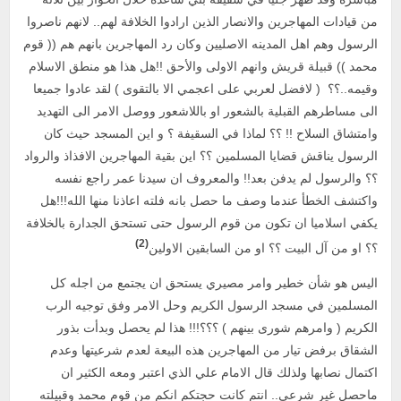
من قيادات المهاجرين والانصار الذين ارادوا الخلافة لهم.. لانهم ناصروا
الرسول وهم اهل المدينه الاصليين وكان رد المهاجرين بانهم هم (( قوم
محمد )) قبيلة قريش وانهم الاولى والأحق !!هل هذا هو منطق الاسلام
وقيمه..؟؟ ( لافضل لعربي على اعجمي الا بالتقوى ) لقد عادوا جميعا
الى مساطرهم القبلية بالشعور او باللاشعور ووصل الامر الى التهديد
وامتشاق السلاح !! ؟؟ لماذا في السقيفة ؟ و اين المسجد حيث كان
الرسول يناقش قضايا المسلمين ؟؟ اين بقية المهاجرين الافذاذ والرواد
؟؟ والرسول لم يدفن بعد!! والمعروف ان سيدنا عمر راجع نفسه
واكتشف الخطأ عندما وصف ما حصل بانه فلته اعاذنا منها الله!!!هل
يكفي اسلاميا ان تكون من قوم الرسول حتى تستحق الجدارة بالخلافة
(2)
؟؟ او من آل البيت ؟؟ او من السابقين الاولين
اليس هو شأن خطير وامر مصيري يستحق ان يجتمع من اجله كل
المسلمين في مسجد الرسول الكريم وحل الامر وفق توجيه الرب
الكريم ( وامرهم شورى بينهم ) ؟؟؟!!! هذا لم يحصل وبدأت بذور
الشقاق برفض تيار من المهاجرين هذه البيعة لعدم شرعيتها وعدم
اكتمال نصابها ولذلك قال الامام علي الذي اعتبر ومعه الكثير ان
ماحصل غير شرعي.. انتم كانت حجتكم انكم من قوم محمد وقبيلته