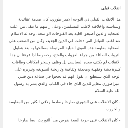
انقلاب قبلي
هذا الانقلاب القبلي ذي التوجه الامبراطوري، كان صدمة عقائدية
وسياسية واخلاقية لاغلب المسلمين، وعلى راسهم ما تبقى من اغلب
الصحابة والذين أصبحوا اقلية بعد الفتوحات الواسعة، وحداثة الاسلام
عند اغلب القبائل التى دخلت في الدين الجديد، وكان من الصعب على
الصحابة مقاومة هذه القوى القبلية المرتبطة مصالحها به بعد هطول
الثروات الطائلة من جراء الغزوات والفتح، وخصوصا اذا عرفنا ان هذا
الانقلاب لم يكتف ببعده السياسي بل وظف وسخر امكانات وطاقات
كبيرة دينية وفقهية ومحدثة وثقافية وتاريخية لتسويغه وتبريره على
الوجه الذي نستطيع ان نقول انهم قد نجحوا في صياغة دين قبلي
امبراطوري مغاير للدين الذي جاء في الكتاب والذي بشر به رسول
الله عليه السلام.
- كان الانقلاب على الشورى صارخا وصادما ولاقى الكثير من المقاومة
والحروب
- كان الانقلاب على حرية البيعة بفرض مبدأ التوريث ايضا صارخا