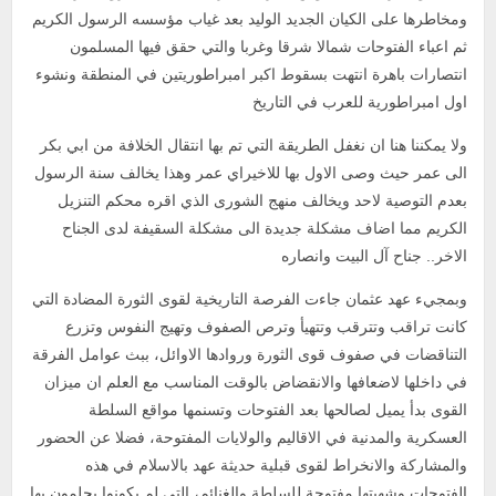
ومخاطرها على الكيان الجديد الوليد بعد غياب مؤسسه الرسول الكريم
ثم اعباء الفتوحات شمالا شرقا وغربا والتي حقق فيها المسلمون
انتصارات باهرة انتهت بسقوط اكبر امبراطوريتين في المنطقة ونشوء
اول امبراطورية للعرب في التاريخ
ولا يمكننا هنا ان نغفل الطريقة التي تم بها انتقال الخلافة من ابي بكر
الى عمر حيث وصى الاول بها للاخيراي عمر وهذا يخالف سنة الرسول
بعدم التوصية لاحد ويخالف منهج الشورى الذي اقره محكم التنزيل
الكريم مما اضاف مشكلة جديدة الى مشكلة السقيفة لدى الجناح
الاخر.. جناح آل البيت وانصاره
وبمجيء عهد عثمان جاءت الفرصة التاريخية لقوى الثورة المضادة التي
كانت تراقب وتترقب وتتهيأ وترص الصفوف وتهيج النفوس وتزرع
التناقضات في صفوف قوى الثورة وروادها الاوائل، ببث عوامل الفرقة
في داخلها لاضعافها والانقضاض بالوقت المناسب مع العلم ان ميزان
القوى بدأ يميل لصالحها بعد الفتوحات وتسنمها مواقع السلطة
العسكرية والمدنية في الاقاليم والولايات المفتوحة، فضلا عن الحضور
والمشاركة والانخراط لقوى قبلية حديثة عهد بالاسلام في هذه
الفتوحات وشهيتها مفتوحة للسلطة والغنائم، التي لم يكونوا يحلمون بها