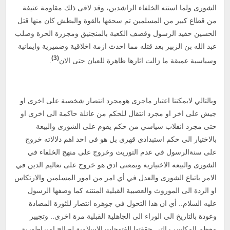
الشورى ولما استنه الخلفاء الراشدين، وقد لاقى ذلك مقاومة عنيفة
من قطاع كبير من المسلمين تم سحقها بالقوة والبطش كان منها قتل
الحسين حفيد الرسول وقصف الكعبة بالمنجنيق ومجزرة الحرة وصلب
عبد الله بن الزبير بعد قتله مما احدث ازمة اخلاقية وضميرية وايمانية
(3)
وسياسية عميقة ما زالت اثارها ظاهرة للعيان حتى الان
.
وبالتالي لايمكننا اعتبار ماجرى هومجرد انتصار شخصية على اخرى او
جيش على اخر او مجرد انتقال للحكم من عائلة حاكمة الى اخرى او
حتى مجرد انقلاب سياسي من حكم يقوم على الشورى والبيعة
بالاختيار الى حكم استبدادي قهري بل هو في احد اهم دلالاته خروج
على سنةالرسول في عدم التوريث وخروج على منهج الخلفاء في
الشورى والبيعة الاختيارية وبمعنى ادق هو خروج على تعاليم الدين في
الامر باتباع الشورى والعدل في أي امر من امور المسلمين والارتكاس
او الردة الى الموروث والعصبية القبلية المنتنه كما وصفها الرسول
عليه السلام.. أي ان هذا التحول في جوهره انتصار للثورة المضادة
وعودة بالتاريخ الى الوراء الى الجاهلية القبلية مرة اخرى.. وتجيير
معظم المكاسب التى حققتها الفتوحات الاسلامية لصالح امبراطورية