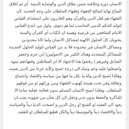
الانسان دوره وخلافته ضمن نطاق الدين والوصاية الدينية أي تم اغلاق
المباح نهائيا لصالح الفقهاء وفقهاء السلطان على وجه التحديد. لان
الفقهاء هم اهل الدين والقرآن وهم القادرون على استخدام القياس
لتوليد الحكم الديني المناسب لما هو دنيوي، واول من ابتدع القياس
الامام الشافعي من فرضية وهمية ان الكتاب أي القرآن والسنة
يحتويان كل الحلول الالهية لمشاكل الانسان ولما كانا محدودين
ومشاكل الانسان غير محدودة فلا بد من القياس لتوليد الحلول الجديدة
للمشاكل المتجددة وهناك الكثير من الاصوليين( ابن حزم وجعفر
الصادق وغيرهم ) رفضوا هذا الاجتهاد الا ان السلاطين وفقهاءهم تبنوه
واشتغلوا عليه وعم وساد الى درجة اصبح وكأنه جزءا من الدين نفسه.
وهكذا اصبح الدين والدنيا بكل ما فيها من سياسة واقتصاد واجتماع
وثقافة وفن تحت هيمنة كهنوت الفقهاء ومن ورائهم او من فوقهم
السلطان، وهكذا اصبح الانسان المسلم بدون فعالية عقلية تماما الا
للذاكرة والحفظ بدون تدبر وعقل لان كل شأن من شؤونه يجب ان
يعود الى الفقيه او الشيخ او رجل الدين،و اصبحت الدنيا ديناً والسياسة
ديناً والاقتصاد ديناً والموسيقا ديناً والكل قطيع للسلطان او للفقيه.