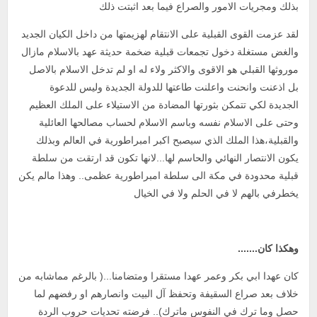
بذلك ومجريات الامور والصراع فيما بعد اثبتت ذلك
لقد عزمت القوى القبلية على الانتقام لهزيمتها من داخل الكيان الجديد
والغض مستغلة دخول تجمعات قبلية ضخمة حديثة عهد بالاسلام مازال
موروثها القبلي هو الاقوى والاكثر ولاء له او لم تدخل الاسلام بالاصل
بل اذعنت وانحنت واعلنت طاعتها للدولة الجديدة وليس للدعوة
الجديدة لكي تتمكن بثورتها المضادة من الاستيلاء على الملك العظيم
وحتى على الاسلام نفسه وباسم الاسلام لحساب مصالحها العائلية
والقبلية،هذا الملك الذي سيصبح اكبر امبراطورية في العالم وبذلك
يكون الانتصار النهائي والحاسم لها...لانها تكون قد ارتقت من سلطة
قبلية محدودة في مكة الى سلطة امبراطورية عظمى.. وهذا مالم يكن
يخطرفي بالهم لا في الحلم ولا في الخيال
وهكذا كان.......
كان عهدا ابي بكر وعمر عهدا مستقرا ومتضامنا...( بالرغم مماشابه من
خلاف بعد صراع السقيفة وتحفظ آل البيت وانصارهم او رفضهم لما
حصل وما ترك في النفوس ماترك).. فرضته تحديات حروب الردة