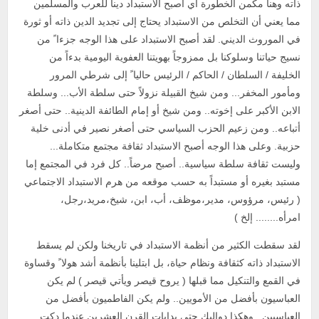
ذاته وهنا مكمن الخطورة أي أصبح الاستبداد ديناً للعرب والمسلمين
مما يعني أن التخلص من الاستبداد يحتاج إلى تجديد الدين ذاته أو ثورة
في الموروث الديني. لقد أصبح الاستبداد على هذا الوجه جزءا ً من
نسيج حياتنا وسلوكنا بل ممزوجاً بهويتنا العفوية اليومية بدءاً من
الخليفة / السلطان / الحاكم / الرئيس حاليا ً إلى شرطي المرور
ومأمور المخفر... ومن شيخ القبيلة نزولاً حتى سلطة الأب... وسلطة
الابن الأكبر على إخوته.. ومن شيخ أو إمام الطائفة الدينية.. حتى أصغر
أتباعه.. ومن زعيم الحزب السياسي حتى أصغر نصير في أدنى خلية
حزبية. وعلى هذا الوجه أصبح الاستبداد ثقافة مجتمع متكاملة...
وليست ثقافة سلطة سياسية.. أصبح مرضاً.. كل فرد في المجتمع إما
مستبد بغيره أو مستبداً به حسب موقعه من هرم الاستبداد الاجتماعي
( رئيس، مرؤوس، مدير،موظف، أب، ابن، شيخ،مريد،رجل،
امرأه........ إلخ )
لقد سقطت الكثير من أنظمة الاستبداد في تاريخنا ولكن لم يسقط
الاستبداد ذاته كثقافة ونظام حياة، بل ابتلينا بأنظمة أشد هولا ً وقساوة
في القمع والتنكيل مما قبلها ( يروح قيصر ويأتي قيصر ) لم يكن
العباسيون بأفضل من الأمويين.. ولم يكن الفاطميون بأفضل من
العباسيين.. وهكذا دواليك حتى بدايات القرن العشرين عندما دكت