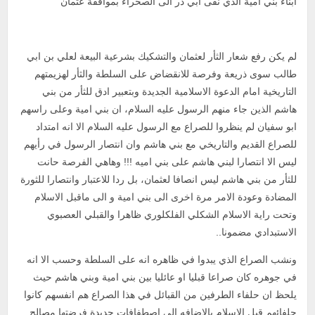
ابناء بني امية الذي نفى ابي ذر الى الصحراء بموافقة عثمان
لم يكن رفع شعار الثأر لعثمان والتشكيك بشرعية البيعة لعلي بن ابي
طالب سوى ذريعة وفرصة للانقضاض على السلطة والثأر لهزيمتهم
التاريخية امام الدعوة الاسلامية الجديدة وبتعبير ادق للثأر من بني
هاشم الذين جاء منهم الرسول عليه السلام، ان بني امية وعلى راسهم
ابو سفيان لم ينظروا للصراع مع الرسول عليه السلام الا انه امتداد
للصراع القديم والتاريخي مع بني هاشم وان انتصار الرسول في رأيهم
ليس الا انتصارا لبني هاشم على بني اميه !!! وهاهي الفرصة حانت
للثأر من بني هاشم ليس انصافا لعثمان، بل ردا للاعتبار وانتصارا للثورة
المضادة وعودة الامر مرة اخرى الى بني امية و الى ماقبل الاسلام
وتحت راية الاسلام الشكلي الفلكلوري ظاهرا والقبلي العصبوي
الاستبدادي مضمونا..
ونشب الصراع الذي يبدوا في ظاهره انه على السلطة وحسب الا انه
في جوهره كان صراعا قبليا او عائليا بين بني امية وبني هاشم حيث
يلحظ ان حلفاء الطرفين من القبائل في هذا الصراع هم انفسهم كانوا
حلفائهم قبل الاسلام بالاضافه الى اصطفافات جديدة فرضتها مصالح