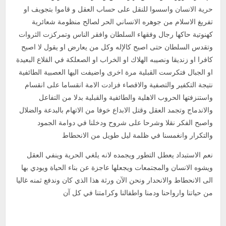
حرية الانسان واسسوا للنقل على حساب العقل و قاموا بتجويف او
تفريغ الاسلام من جوهره الانساني الحر لصالح منظومة شعائرية
كهنوتية حاكها رجال وفقهاء السلطان وافقر الناس وتمركزت الثروات
وتقدس السلطان حتى اصبح كالإله وكل من يعارض او يقول لا اصبح
كافرا او زنديقا ونصيبه الهلاك او الخراب او الصعلكة في القلاع البعيدة
او الجبال فتكرست القبلية مرة اخرى واضيفت اليها العصبية الطائفية
نتيجة التكفير والتصفية والاقصاء فزادت الامة انقساما على انقسام
واستنزفتها الحروب الاهلية والطائفية والقبلية بدلا من التفاعل
والاندماج وتجمد العقل وقتل الابداع خوفا من الاتهام بالبدعة والضلال
واصبح الفكر نقلا وشرحا على شروح ودخلنا في دوامة الجمود
والتكرار وانغمسنا في ظلمة ليل طويل من الانحطاط
نعم الاستبداد يعطل التطور ويجمده لانه يلغي الحرية وينفي العقل
ويشوه الانسان والمجتمعات ويجعلها عاجزة عن بناء الحياة ويودي بها
الى الانحطاط والانحدار ونحن الآن ورثة هذا الذي كان وندفع ثمنه غاليا
من حياتنا وارواحنا ودمنا واطفالنا وكرامتنا في كل آن