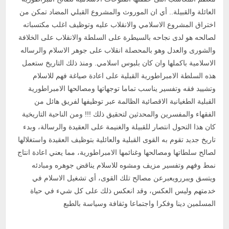
العائلة والقبيلة.. أي ان الموروث والمشروع القبلي المضاد تمكن من
اختراق المشروع الاسلامي والانقلاب عليه وتوظيف اغلب مكتسباته
لصالحه هو لدى نجاحه بالسيطرة على السلطة والانقلاب على الخلافة
والشورى والعدل وهو بالمحصلة انقلاب على جوهر الاسلام والرساله
الاسلامية باكملها وان كان بلبوس اسلامي. ومنذ ذلك التاريخ ستعمل
هذه السلطة الامبراطورية القبلية على اعادة صياغة فهم للاسلام
وتشييد فقه وتفسير يناسب تماما توجهاتها ومصالحها الامبراطورية
القبلية الطغيانية الاقصائية الظالمة عبر توظيفها لفريق هائل من
الفقهاء والمفسرين والمحدثين لتحقيق ذلك !!! ومن الناحية التاريخية
كان هذا التحول انتصار للقبيلة والغنيمة على العقيدة والرسالة، وبدء
تاريخ جديد تقوم به القوى القبلية والعائلية بتوظيف العقيدة واستغلالها
لصالح سلطاتها ومصالحها وغنائمها الامبراطورية، مما يعني اعادة انتاج
نمط وفهم وتفسير مزيف ومشوه للاسلام يناقض جوهره ومبادئه
ويتسق ويبررويعبرعن مصالح تلك القوى، أي تشغيل الاسلام في
خدمتهم وليس العكس، وقد انعكس ذلك على كل شيء في حياة
المسلمين دينا وفكرا واجتماعا وثقافة وسياسة بالطبع