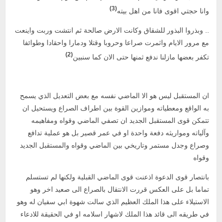
(3)
وانا حجتي اقوى فانا من اهل بيته
.. وبذروا البذور للشقاق وكانت الارض صالحة ثم انتشت وربت واينعت
مع مرور الايام واثمرت صراعا وحروبا وقتلا ودمارا واحقادا وطوائفا
(2)
تكفر بعضها مازلنا ندفع ثمنها حتى الان كما سنبين
ان المستقبل ليس هو الا الماضي نفسه مع بعض التعديل الذي يسمح
به الواقع ومعطياته وموازين القوة بين اطراف الصراع ويستحيل ان
تتمكن قوى المستقبل الجديد ان تصفي الماضي وقواه ومفاهيمه
وآلياته ومواريثه دفعة واحدة او في عمر قصير بل هو عملية تدافع
وصراع وجدل مستمر وتاريخي بين الماضي وقواه والمستقبل الجديد
وقواه
بانتصار قوى الدعوة اذعنت قوى الماضي القبلية ولكنها لم تستسلم
تماما بل على العكس قررت الانتقال بالصراع الى صعيد اخر وهو
الاستيلاء على هذا الملك العظيم الذي سالت شهوة ابي سفيان له وهو
في طريقه الى قائد هذا الملك لاشهار اسلامه او في الحقيقة للادعاء