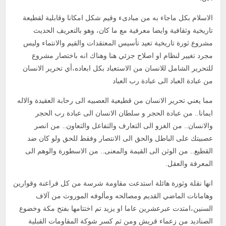
الاسلام بكل ماجاء به من مبادىء وقيم شكل امكانا وقابلية لقطيعة
تاريخية وثقافية وايضا معرفية مع ما كان، وهو بالتعريف الحديث
مشروع ثورة تاريخية تعيد تأسيس المعتقدات والقيم والانتماء وليس
مجرد تغيير لنظام او اصلاح جزئي هنا وهناك انه باختصار مشروع
للتحرير الشامل للانسان من الاستعباد بكل ابعاده،أي تحرير الانسان
من عبادة العباد الى عبادة رب العباد
مما يعني تحرير الانسان من قطيعية العصبيه الى رحابة العقيدة والاله
ايمانا.. من عبادة الحجر و سلطان الانسان الى عبادة رب الحجر
والانسان.. من الغزو الى التعارف والتفاعل والتعاون.. من انصر
عصبيتك على الباطل والحق الى الانتصار وفقط للحق ولو كان ضد
القطيع.. من الوثن الى القيمة والمعنى.. من الاسطورة والوهم الى
المعرفة والعقل.
انها نقلة وثورة هائلة استدعت مقاومة شرسة من كل فراعنة وقوارين
وهامانات الماضي القديم ومصالحه ومألوفه الموروث من آلاف
السنين،امتدت عبرعشرين عاما او يزيد تم اختتامها بفتح مكة وخضوع
الصناديد من زعماء قريش ومن ثم كسر شوكة المقاومات القبلية