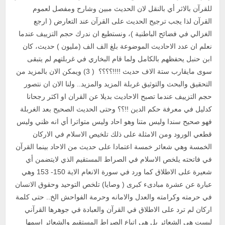
للقرآن بالاثر أي بالنقل لان الحديث مبين وشارح ومفصل لعموم
القرآن لذا يجب ترجيح الحديث على القرآن عند التعارض ( ارجع
الغزالي في فضائح الباطنية )، ونستطيع ان ندرك حجم التزييف عندما
نعلم ان عدد الاحاديث الموضوعة بلغ الف الف (مليون ) حديث، كان
ابن حنبل يحفظهم بالكامل ولما قام البخاري في غربلتهم لم يتبقى
سوى مايقارب ستة الاف حديث !!!!؟؟؟؟ ( 3) ويمكن الان بالمزيد من
التحقيق والبحث والتوثيق غربلة المزيد والمزيد.. ولنا الان ان نتصور
حجم التزييف عندما تصبح الاحاديث بديلا عن القران او اكثر رجحانا
كدليل في معرفة حكم الدين !!؟؟ وحتى الحديث الصحيح بعد الغربلة
فهو صحيح سندا وليس متنا وهو احاد وليس متواترا أي انه ظني وليس
قطعي الورود ومن الامثلة على ذلك تلخيص الاسلام في الاركان
الخمسة وهي شعائر خمسة اعتمادا على حديث من الاحاد بينما القرآن
في فاتحته يلخص الاسلام في الصراط المستقيم الذي لايتضمن أي
شعيرة على الاطلاق كما ورد في سورة الانعام الاية 150- 153 وهي
عبارة عن عشرة مبادىء كبرى ( وصايا) تلخص التوحيد وحقوق الانسان
في حرمته وكرامته والعدل والامانه وحرمة الفواحش الخ.. حتى كلمة
اركان لم ترد على الاطلاق في القرآن والعبادة في جوهرها القرآني
ليست هي الشعائر بل هي اتباع الصراط المستقيم والشعائر اسمها