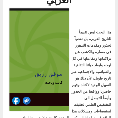
العربي
هذا
البحث
ليس
تقييماً
للتاريخ
العربي،
بل
تقصياً
لجذور
ومقدمات
التدهور
في
مساره
والكشف
عن
تراكماتها
ومفاعيلها
في
كل
اوجه
وابعاد
حياتنا
الثقافية
والسياسية
والاجتماعية
عبر
موفق زريق
تاريخ
طويل،
لأن ذلك
هو
كاتب وباحث
السبيل
الوحيد
لاكتناه
وفهم
حاضرنا
وواقعنا
من
الجذور
وأيضاً
للتوصل
الى
التشخيص
العلمي
لحقيقة
استعصاءات
ومشكلات
هذا
الواقع
في
ترابطها
المركب
والمعقد،
كارضية
لامفر
منها
لبناء