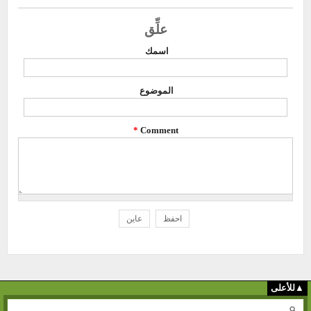
علِّق
‏اسمك ‏
‏الموضوع ‏
*
▲للأعلى