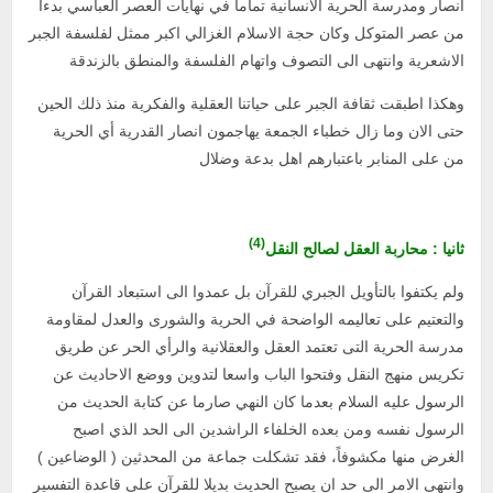
انصار ومدرسة الحرية الانسانية تماما في نهايات العصر العباسي بدءا
من عصر المتوكل وكان حجة الاسلام الغزالي اكبر ممثل لفلسفة الجبر
الاشعرية وانتهى الى التصوف واتهام الفلسفة والمنطق بالزندقة
وهكذا اطبقت ثقافة الجبر على حياتنا العقلية والفكرية منذ ذلك الحين
حتى الان وما زال خطباء الجمعة يهاجمون انصار القدرية أي الحرية
من على المنابر باعتبارهم اهل بدعة وضلال
(4)
ثانيا : محاربة العقل لصالح النقل
ولم يكتفوا بالتأويل الجبري للقرآن بل عمدوا الى استبعاد القرآن
والتعتيم على تعاليمه الواضحة في الحرية والشورى والعدل لمقاومة
مدرسة الحرية التى تعتمد العقل والعقلانية والرأي الحر عن طريق
تكريس منهج النقل وفتحوا الباب واسعا لتدوين ووضع الاحاديث عن
الرسول عليه السلام بعدما كان النهي صارما عن كتابة الحديث من
الرسول نفسه ومن بعده الخلفاء الراشدين الى الحد الذي اصبح
الغرض منها مكشوفاً، فقد تشكلت جماعة من المحدثين ( الوضاعين )
وانتهى الامر الى حد ان يصبح الحديث بديلا للقرآن على قاعدة التفسير