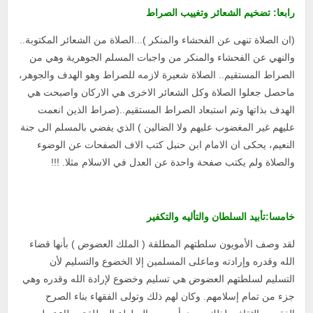
رابعا: تضخيم الشعائر وتغييب الصراط
(ان الصلاة تنهى عن الفحشاء والمنكر )...الصلاة من الشعائر المكتوبة..
والنهي عن الفحشاء والمنكر من واجبات المسلم الجوهرية وهي من
الصراط المستقيم.. الصلاة شعيرة لازمه للصراط وهو الهدف والجوهر،
ماحصل جعلوا الصلاة وكل الشعائر الاخرى هي الاركان واصبحت هي
الهدف بذاتها وتم استبعاد الصراط المستقيم..(صراط الذين انعمت
عليهم غير المغضوب عليهم ولا الضالين ) الذي يفضي بالمسلم الى جنة
النعيم، يحكى ان الامام ابن حنبل كتب الاف الصفحات عن الوضوء
والصلاة ولم يكتب صفحة واحدة عن العدل في الاسلام مثلا. !!!
خامسا:تأبيد السلطان والتأليه والتكفير
لقد وصف الأمويون سلطتهم المطلقة ( الملك العضوض ) بأنها قضاء
الله وقدره وإرادته وماعلى المسلمين إلا الخضوع والتسليم لأن
التسليم لسلطتهم العضوض هي تسليم وخضوع لإرادة الله وقدره وهي
جزء من تمام إسلامهم. وكان لهم ذلك وتولى الفقهاء بناء الصرح