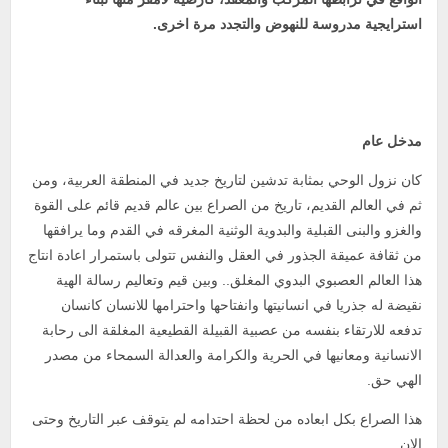
استرايجية
مدروسة
للنهوض
والتجدد
مرة
اخرى
.
مدخل عام
كان نزول الوحي بمثابة تدشين لتاريخ جديد في المنطقة العربية، ومن
ثم في العالم القديم، تاريخ من الصراع بين عالم قديم قائم على القوة
والغزو والبنى القبلية والبدوية الوثنية المغرقه في القدم وما يرافقها
من ثقافة عميقة الجذور في العقل والنفس تتولى باستمرار اعادة انتاج
هذا العالم العصبوي البدوي المغلق.. وبين قيم وتعاليم رسالة الهية
نقيضة له جذريا في انسانيتها وانفتاحها واحترامها للانسان كانسان
تدفعه للارتقاء بنفسه من عصبية القبيلة القطيعية المغلقة الى رحابة
الانسانية ومعانيها في الحرية والكرامة والعدالة السمحاء من مصدر
الهي حق.
هذا الصراع بكل ابعاده من لحظة احتدامه لم يتوقف عبر التاريخ وحتى
الان.