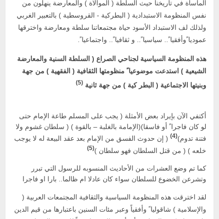
المأساة في تاريخنا حيث السلطة ( الموالاة ) والمعارضة ينهلون من
نفس المنظومة الاستبدادية ( البطركية - القروسطية ) بالتعبير الغربي
ولذلك لف الاستبداد الأسود حياة مجتمعاتنا سلطة ومعارضة واخترقها
عموديا ًوأفقيا ً.. سياسيا ً.. و ثقافيا ً.. واجتماعيا ً.
هذه المنظومة السياسية لجناحي الصراع ( السلطة السنية والمعارضة
الشيعية ) استدعت موضوعيا ً منظومتها الثقافية ( الفقهية ) من جهة
(5)
وبنيتها الاجتماعية ( البطر كية ) من جهة ثانية
أكتفي الآن بإيراد بعض الأمثلة ( يجب على المسلم طاعة الإمام حتى
لو كان فاجرا ً أو فاسقا)(الإمامة بالغلبة – بالقوة ) ( سلطان غشوم ولا
(4)
فتنة تدوم)
( إن حدوث الفسق من الإمام بعد عقد البيعة له لا يوجب
(5)
خلعه ) ( من قتل السلطان فهو سلطان )
كما تم وضع العشرات من الأحاديث المنسوبه للرسول التي تبرر
وتشرعن الخضوع للسلطان سواء كان عادلا ام ظالما.. بارا او فاجرا
لقد اخترقت هذه المنظومة السياسية والثقافية المجتمعات العربية (
والإسلامية ) شاقوليا ً وأفقياً وعبر مئات السنين باعتبارها من قيم الدين