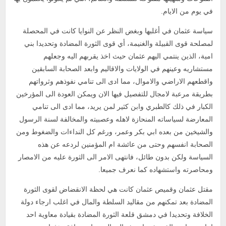
في يوم من الايام.
سياسة عثمان في أغلبها وبغض النظر عن النوايا كانت في المحصلة
لمصلحة قوى القبيلة والغنيمة، أي قوى الثورة المضادة وتحديدا بني
امية، الذين ينتمي اليهم عثمان حيث اخذ يقربهم اليه وجعلهم
مستشاريه وعينهم في الولايات والاقاليم وابعد الصحابة السابقين
واقطعهم الاراضي والاموال، مما ادى الى تنامي نفوذهم وثرواتهم
بطريقة مرعبة لامجال للتفصيل فيها الان ويمكن العودة الى المؤرخين
الكبار في ذلك كالطبري وابن كثير لمن يريد، مما ادى الى تنامي
المعارضة لسياساته المنحازة لاهله وعصبيته والمخالفة لسنة الرسول
والشيخين من بعده ابي بكر وعمر، ورغم كل النداءات والضغوط ومن
الصحابة انفسهم وحتى من عائشة ام المؤمنين لردعه عن هذه
السياسة ولكن بدون طائل، فانتهى الامر الى الثورة عليه من الامصار
ومحاصرته واستشهاده كما نعرف جميعا.
مقتل عثمان وقميص عثمان كانت هي لحظة الانقضاض لقوى الثورة
المضادة بعد تمكنهم من مقاليد السلطة والمال في اغلب ارجاء دولة
الخلافة وتحديدا في دمشق قلعة الثورة المضادة بقيادة معاوية احد