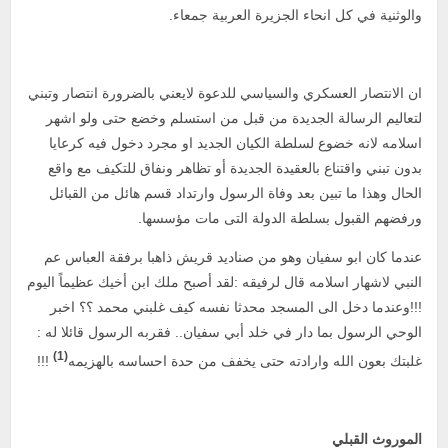
والوثنية في كل انحاء الجزيرة العربية جمعاء.
ان الانتصار العسكري والسياسي للدعوة لايعني بالضرورة انتصار وتبني
لتعاليم الرسالة الجديدة من قبل من استسلم وخضع حتى ولو اشهر
اسلامه لانه خضوع لسلطة الكيان الجديد او مجرد دخول فيه كرعايا
بدون تبني واقتناع بالعقيدة الجديدة أو تظاهر ونفاق للتكيف مع واقع
الحال وهذا ما تبين بعد وفاة الرسول وارتداد قسم هائل من القبائل
ورفضهم القبول بسلطة الدولة التى مات مؤسسها.
عندما كان ابو سفيان وهو من صناديد قريش ذاهبا برفقة العباس عم
النبي لاشهار اسلامه قال لرفيقه :لقد أصبح ملك ابن أخيك عظيماً اليوم
!!!وعندما دخل الى المسجد محدثا نفسه كيف غلبني محمد ؟؟ اخبر
الوحي الرسول بما دار في خلد أبي سفيان.. فقربه الرسول قائلا له :
(1)
غلبتك بعون الله وارادته حتى يخفف من حدة احساسه بالهزيمه
!!!
الموروث القبلي