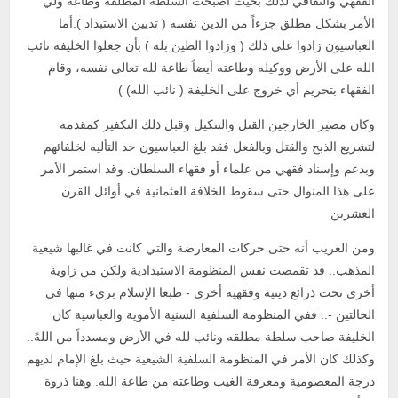
الفقهي والثقافي لذلك بحيث أصبحت السلطة المطلقة وطاعة ولي
الأمر بشكل مطلق جزءاً من الدين نفسه ( تديين الاستبداد ).أما
العباسيون زادوا على ذلك ( وزادوا الطين بله ) بأن جعلوا الخليفة نائب
الله على الأرض ووكيله وطاعته أيضاً طاعة لله تعالى نفسه، وقام
الفقهاء بتحريم أي خروج على الخليفة ( نائب الله) )
وكان مصير الخارجين القتل والتنكيل وقبل ذلك التكفير كمقدمة
لتشريع الذبح والقتل وبالفعل فقد بلغ العباسيون حد التأليه لخلفائهم
وبدعم وإسناد فقهي من علماء أو فقهاء السلطان. وقد استمر الأمر
على هذا المنوال حتى سقوط الخلافة العثمانية في أوائل القرن
العشرين
ومن الغريب أنه حتى حركات المعارضة والتي كانت في غالبها شيعية
المذهب.. قد تقمصت نفس المنظومة الاستبدادية ولكن من زاوية
أخرى تحت ذرائع دينية وفقهية أخرى - طبعا الإسلام بريء منها في
الحالتين -.. ففي المنظومة السلفية السنية الأموية والعباسية كان
الخليفة صاحب سلطة مطلقه ونائب لله في الأرض ومسدداً من اللهً..
وكذلك كان الأمر في المنظومة السلفية الشيعية حيث بلغ الإمام لديهم
درجة المعصومية ومعرفة الغيب وطاعته من طاعة الله. وهنا ذروة