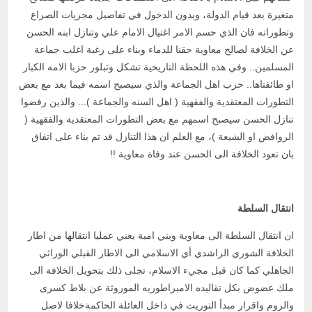
متغيرة بعد قيام الدولة، وبدون الدخول في تفاصيل مجريات الصراع
وتطوراته فان الذي حسم الامر اغتيال الامام علي وتنازل ابنه الحسن
عن الخلافة لصالح معاوية حقنا للدماء وبناء على رغبة اغلب جماعة
المسلمين.. وفي هذه اللحظة التاريخية تشكل وتبلور حزبا الامه الكبار
او طائفتاها.. حزب اهل الجماعة والذي سيصبح اسمه فيما بعد مع بعض
التطورات المعتقدية والفقهية ( اهل السنه والجماعة )... والذين رفضوا
تنازل الحسن سيصبح اسمهم مع بعض التطورات المعتقدية والفقهية (
الروافض او الشيعة )، مع العلم ان هذا التنازل قد تم بناء على اتفاق
بان تعود الخلافة الى الحسن عند وفاة معاوية !!
انتقال السلطة
ان انتقال السلطة الى معاوية وبني امية يعني عمليا انتقالها من اطار
الخلافة الشوري الراشدي أي الاسلامي الى الاطار القبلي الوراثي
الجاهلي كما كان قبل مجيء الاسلام، تجلى ذلك بتحويل الخلافة الى
ملك عضوض بكل تقاليده الامبراطوريه الموروثة عن بلاط كسرى
والروم واقرار مبدأ التوريث في داخل العائلة الحاكمةخلافا لاصل