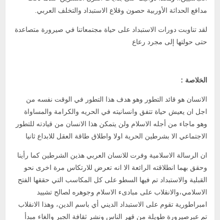
مدافع الحداثة الأوربية حصون وقلاع الاستبداد والتخلف العربي.
لقد تناوبت دورات الاستبداد على حياة مجتمعاتنا في صيرورة متصاعدة
حتى حولتها إلى مجرد رعاع
الخلاصة :
الانسان هو قائد التطور وهو هدف هذا التطور في الوقت نفسه من
اجل ان يعيش حياة تتفق وانسانيته في الحريه والكرامة والمساواة
وهو ماجاء من أجله الاسلام ولن يتمكن هذا الانسان من قيادته للتطور
الاجتماعي الا بشرطين الحرية اولا واطلاق طاقة العقل للابداع ثانيا
ان الرسالة الاسلامية وفرت للانسان العربي هذين الشرطين كما رأينا
وحقق بهما انطلاقته الرائعة الا انه تعرض للارتكاس مرة اخرى نحو
القبلية والاستبداد تم فيها السطو على كل المكاسب التي حققها الفتح
الاسلامي،والانقلاب على مبادىء الاسلام وجوهره لصالح تشييد
امبراطورية تقوم على الاستبداد الديني أي باسم الدين، وهذا الانقلاب
تم عبرصيرورة طويلة من قهر الناس ونشر ثقافة الجبر والغاء مبدأ