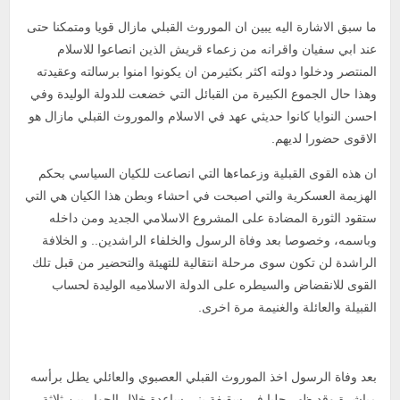
ما سبق الاشارة اليه يبين ان الموروث القبلي مازال قويا ومتمكنا حتى
عند ابي سفيان واقرانه من زعماء قريش الذين انصاعوا للاسلام
المنتصر ودخلوا دولته اكثر بكثيرمن ان يكونوا امنوا برسالته وعقيدته
وهذا حال الجموع الكبيرة من القبائل التي خضعت للدولة الوليدة وفي
احسن النوايا كانوا حديثي عهد في الاسلام والموروث القبلي مازال هو
الاقوى حضورا لديهم.
ان هذه القوى القبلية وزعماءها التي انصاعت للكيان السياسي بحكم
الهزيمة العسكرية والتي اصبحت في احشاء وبطن هذا الكيان هي التي
ستقود الثورة المضادة على المشروع الاسلامي الجديد ومن داخله
وباسمه، وخصوصا بعد وفاة الرسول والخلفاء الراشدين.. و الخلافة
الراشدة لن تكون سوى مرحلة انتقالية للتهيئة والتحضير من قبل تلك
القوى للانقضاض والسيطره على الدولة الاسلاميه الوليدة لحساب
القبيلة والعائلة والغنيمة مرة اخرى.
بعد وفاة الرسول اخذ الموروث القبلي العصبوي والعائلي يطل برأسه
مباشرة وقد ظهر جليا في سقيفة بني ساعدة خلال الحوار بين ثلاثة