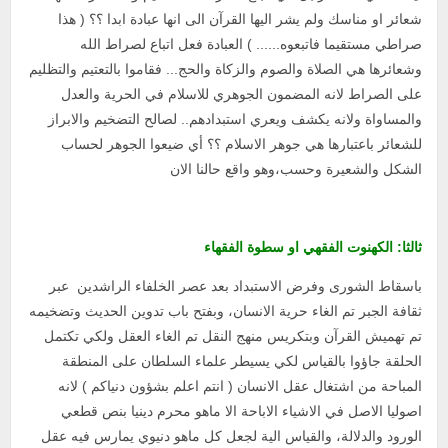
شعائر او مناسك ولم يشر اليها القرآن الى انها عبادة ابدا ؟؟ ( هذا
صراطي مستقيما فاتبعوه...... ) العبادة فعل اتباع لصراط الله
وشعائرها هي الصلاة والصوم والزكاة والحج... فقاموا بالتعتيم والتظليم
على الصراط لانه المضمون الجوهري للاسلام في الحرية والعدل
والمساواة ولانه يكشف ويعري استبدادهم.. لصالح التضخيم والابراز
للشعائر باعتبارها هي جوهر الاسلام ؟؟ أي ضيعوا الجوهر لحساب
الشكل والشعيرة وحسب،وهو واقع حالنا الان
ثالثا: الكهنوت الفقهي او سطوة الفقهاء
باسقاط الشورى وفرض الاستبداد بعد عصر الخلفاء الراشدين عبر
ثقافة الجبر تم الغاء حرية الانسان، وبفتح باب تدوين الحديث وتضخيمه
تم تهميش القرآن وبتكريس منهج النقل تم الغاء العقل ولكي تكتمل
الحلقة جاؤوا بالقياس لكي يسيطر علماء السلطان على المنطقة
المباحة من اشتغال عقل الانسان ( انتم اعلم بشؤون دنياكم ) لانه
اصوليا الاصل في الاشياء الاباحة الا ماهو محرم دينيا بنص قطعي
الورود والدلالة، والقياس الية لجعل كل ماهو دنيوي يمارس فيه عقل