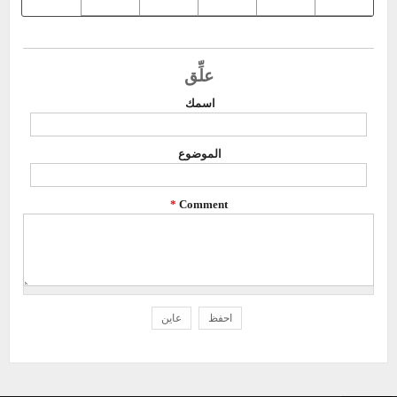
علِّق
‏اسمك ‏
‏الموضوع ‏
*