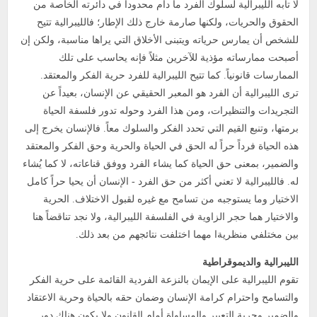
لا تأبه الليبرالية لسلوك الفرد ما دام محدوداً في دائرته الخاصة من
الحقوق والحريات، ولكنها صارمة خارج ذلك الإطار؛ فالليبرالية تتيح
للشخص أن يمارس حرياته ويتبنى الأخلاق التي يراها مناسبة، ولكن إن
أصبحت ممارساته مؤذية للآخرين مثلاً فإنه يحاسب على تلك
الممارسات قانونياً. كما تتيح الليبرالية للفرد حرية الفكر والمعتقد.
ترى الليبرالية أن الفرد هو المعبر الحقيقي عن الإنسان، بعيداً عن
التجريدات والتنظيرات، ومن هذا الفرد وحوله تدور فلسفة الحياة
برمتها، وتنبع القيم التي تحدد الفكر والسلوك معاً. فالإنسان يخرج إلى
هذه الحياة فرداً حراً له الحق في الحياة والحرية وحق الفكر والمعتقد
والضمير، بمعنى حق الحياة كما يشاء الفرد ووفق قناعاته، لا كما يُشاء
له. فالليبرالية لا تعني أكثر من حق الفرد - الإنسان أن يحيا حراً كامل
الاختيار وما يستوجبه من تسامح مع غيره لقبول الاختلاف. الحرية
والاختيار هما حجر الزاوية في الفلسفة الليبرالية، ولا نجد تناقضاً هنا
بين مختلفي منظريةا مهما اختلفت نتائجهم من بعد ذلك.
الليبرالية والديموقراطية
تقوم الليبرالية على الإيمان بالنزعة الفردية القائمة على حرية الفكر
والتسامح واحترام كرامة الإنسان وضمان حقه بالحياة وحرية الاعتقاد
والضمير وحرية التعبير والمساواة أمام القانون ولا يكون هناك دور