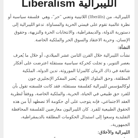
الليبرالية Liberalism
الليبرالية، من (līberālis) اللاتينية وتعني "حر"، وهي فلسفة سياسية أو
نظرة عالمية تقوم على قيمتي الحرية والمساواة. تدعو الليبرالية إلى
دستورية الدولة، والديمقراطية، والانتخابات الحرة والنزيهة، وحقوق
الإنسان، وحرية الاعتقاد والسوق الحر والملكية الخاصة.
النشأة:
نشأت الليبرالية خلال القرن الثامن عشر الميلادي، أو خلال ما يُعرف
بعصر التنوير، و تجلت كحركة سياسية مستقلة اعترضت على أفكار
شائعة في ذاك الزمان كالمزايا الموروثة، تدين الدولة، الملكية
المطلقة، وحق الملوك الإلهي. يُعتبر المفكر الإنجليزي جون
لوكالمؤسس لليبرالية كفلسفة مستقلة، فقد كانت فلسفته تقول بأن
للفرد حق طبيعي في الحياة، الحرية، والملكية الخاصة، ووفقاً لنظرية
العقد الاجتماعي، فإنه يتوجب على أي حكومة ألا تضطهد أياً من هذه
الحقوق الطبيعية للفرد. كان الليبراليون معارضين للفلسفة المحافظة
التقليدية وسعوا إلى استبدال الحكومات المطلقة بالديمقراطية،
الجمهورية،.
ا
لليبرالية
والأخلاق: