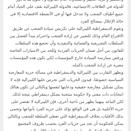
للدولة في العلاقات الاجتماعية، فالدولة الليبرالية تقف على الحياد أمام
جميع أطياف الشعب ولا تتدخل فيها أو في الأنشطة الاقتصادية إلا في
حالة الإخلال بمصالح الفرد.
وتقوم الديمقراطية الليبرالية على تكريس سيادة الشعب عن طريق
الاقتراع العام وذلك للتعبير عن إرادة الشعب واحترام مبدأ الفصل بين
السلطات التشريعية والقضائية والتنفيذية وأن تخضع هذه السلطات
للقانون من أجل ضمان الحريات الفردية وللحد من الامتيازات الخاصة
ورفض ممارسة السيادة خارج المؤسسات لكي تكون هذه المؤسسات
معبرة عن إرادة الشعب باكمله.
ويظهر التقارب بين الليبرالية والديمقراطية في مسألة حرية المعارضة
السياسية خصوصًا، فبدون الحريات التي تحرص عليها الليبرالية فإنه لا
يمكن تشكيل معارضة حقيقية ودعايتها لنفسها وبالتالي لن تكون هنالك
انتخابات ذات معنى ولا حكومة منتخبة بشكل ديمقراطي نتيجة لذلك.
لكن التباعد بينهما يظهر من ناحية اُخرى، فإن الليبرالية لا تقتصر على
حرية الأغلبية بل هي في الواقع تؤكد على حرية الفرد بأنواعها وتحمي
بذلك الأقليات بخلاف الديمقراطية التي تعطي السلطة للشعب وبالتالي
يمكن للحكومة أن تحد من حريات الفرد بحسب ظروف المجتمع
وتحوّل نظام الحكم إلى ما يدعى بالديمقراطية اللاليبرالية.